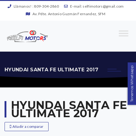
Llámanos! :
809-304-2860
E-mail:
selfimotors@gmail.com
Av. Pdte. Antonio Guzmán Fernandez, SFM
Tenemos Whatsapp
HYUNDAI SANTA FE ULTIMATE 2017
HYUNDAI SANTA FE
ULTIMATE 2017
Añadir a comparar